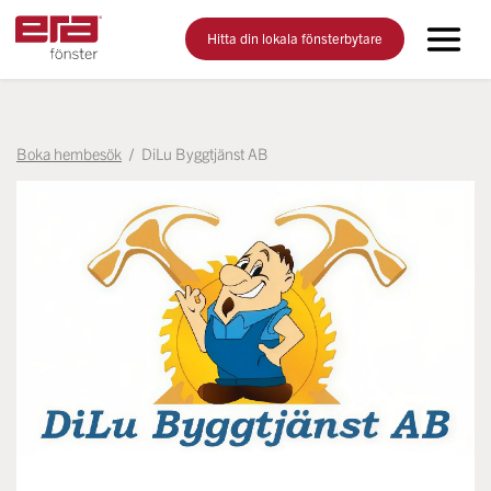
Hitta din lokala fönsterbytare
Boka hembesök
DiLu Byggtjänst AB