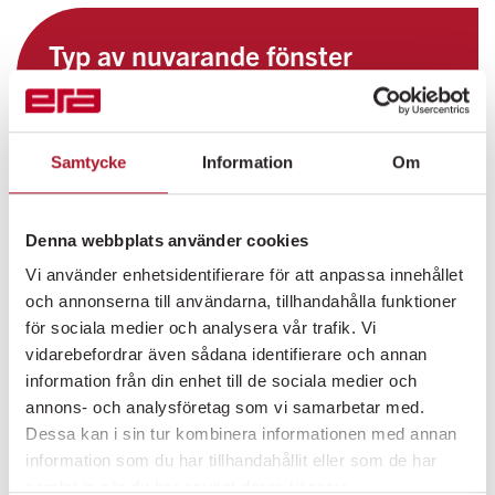
Typ av nuvarande fönster
Kopplade fönster
Samtycke
Information
Om
2-glas fönster
Denna webbplats använder cookies
3-glas fönster
Vi använder enhetsidentifierare för att anpassa innehållet
och annonserna till användarna, tillhandahålla funktioner
Var i Sverige bor du?
för sociala medier och analysera vår trafik. Vi
vidarebefordrar även sådana identifierare och annan
information från din enhet till de sociala medier och
Södra Sverige
annons- och analysföretag som vi samarbetar med.
Dessa kan i sin tur kombinera informationen med annan
Mellansverige
information som du har tillhandahållit eller som de har
samlat in när du har använt deras tjänster.