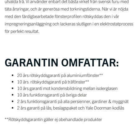
utvalda trä. Vi använder enbart det bästa virket från svensk furu med
täta årsringar, och är generösa med torkningstiderna. När vi är nöjda
med den färdigbearbetade fönsterprofilen rötskyddas den i vår
impregneringsanläggning och lackeras slutligen i en elektrostatprocess
för perfekt resultat.
GARANTIN OMFATTAR:
20 års rötskyddsgaranti på aluminiumfönster**
10 års rötskyddsgaranti på träfönster**
10 års garanti mot kondensbildning mellan isolerglasen
10 års funktionsgaranti på övriga delar
2 års funktionsgaranti på alla persienner, gardiner & myggnät
2 års garanti på lås, beslagspaket och Yale Doorman kodlås
**Rötskyddsgarantin gäller ej obehandlade produkter