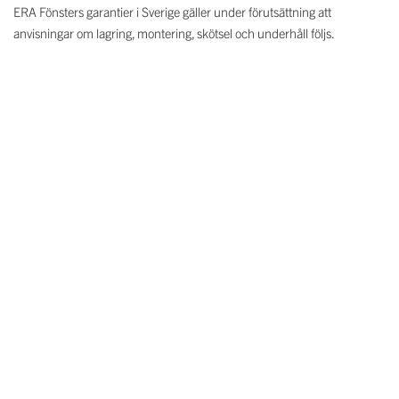
ERA Fönsters garantier i Sverige gäller under förutsättning att
anvisningar om lagring, montering, skötsel och underhåll följs.
REKLAMATION
Anmälan av garantifel ska göras utan dröjsmål efter att felets har
observerats och alltid till den man har köpt varan av. Kvitto eller faktura
ska uppvisas för att styrka köpet och foto ska bifogas för att visa felet.
Reklamationen måste dessutom ske innan varan monteras i vägg.
Innan anmälan görs är det viktigt att försäkra sig om att felet har
uppstått i tillverkningen (ursprungsfel). Visar det sig att skadan inte är
orsakad av ERA Fönster under produktionen debiterar ERA Fönster
återförsäljaren lägst 1500 kronor (inklusive moms) för omkostnader i
ärendet.