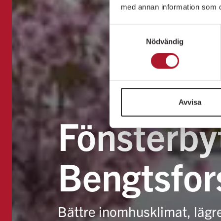
med annan information som du 
Samtyckesval
Nödvändig
Avvisa
Fönsterbyt
Bengtsfor
Bättre inomhusklimat, lägr