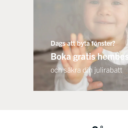
Dags att byta fönster?
Boka gratis hembe
och säkra din julirabatt