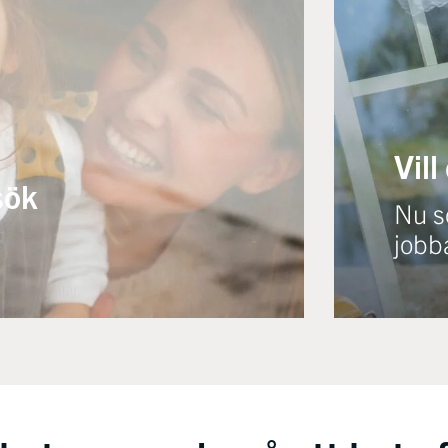
Vill
sök
Nu sö
jobb