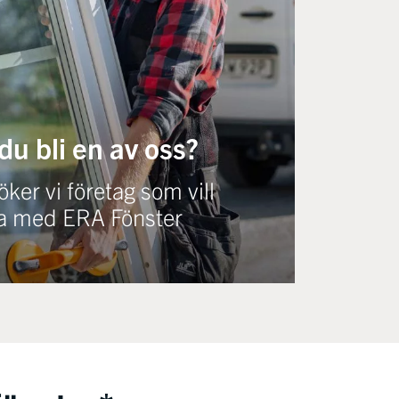
 du bli en av oss?
ker vi företag som vill
a med ERA Fönster