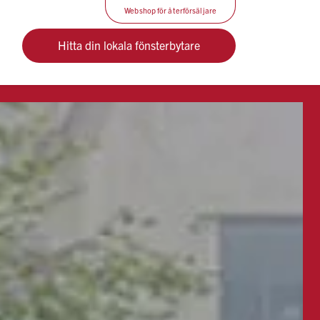
Webshop för återförsäljare
Hitta din lokala fönsterbytare