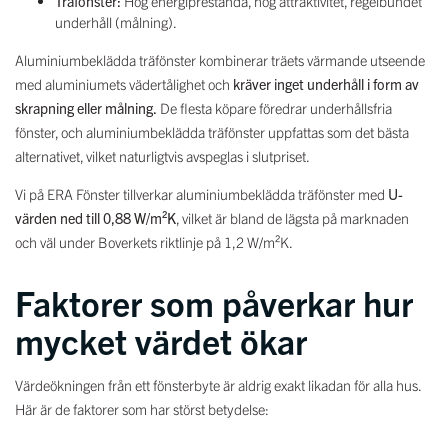
Träfönster:
Hög energiprestanda, hög attraktivitet, regelbundet
underhåll (målning).
Aluminiumbeklädda träfönster kombinerar träets värmande utseende
med aluminiumets vädertålighet och
kräver inget underhåll i form av
skrapning eller målning.
De flesta köpare föredrar underhållsfria
fönster, och aluminiumbeklädda träfönster uppfattas som det bästa
alternativet, vilket naturligtvis avspeglas i slutpriset.
Vi på ERA Fönster tillverkar aluminiumbeklädda träfönster med
U-
värden ned till 0,88 W/m²K
, vilket är bland de lägsta på marknaden
och väl under Boverkets riktlinje på 1,2 W/m²K.
Faktorer som påverkar hur
mycket värdet ökar
Värdeökningen från ett fönsterbyte är aldrig exakt likadan för alla hus.
Här är de faktorer som har störst betydelse: