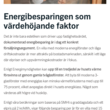
Energibesparingen som
värdehöjande faktor
Det är inte bara estetiken som driver upp fastighetsvärdet,
dokumenterad energibesparing är i dag ett konkret
försäljningsargument.
En villa med moderna energifönster och låga
driftskostnader är mer attraktiv på bostadsmarknaden, särskilt i ett läge
där elpriser och uppvärmningskostnader är i fokus.
Enligt Energimyndigheten kan
upp till en tredjedel av husets värme
försvinna ut genom gamla tvåglasfönster.
Att byta till moderna 3-
glasfönster med energiglas kan minska värmeförlusterna med upp till
75 procent, vilket avspeglas direkt i husets energiklass. Något som
värderas allt högre vid husköp.
Enligt våra beräkningar som baseras på SMHI:s graddagsdata och ett
elpris på 2 kr/kWh, visar följande besparing per år för en villa med 15