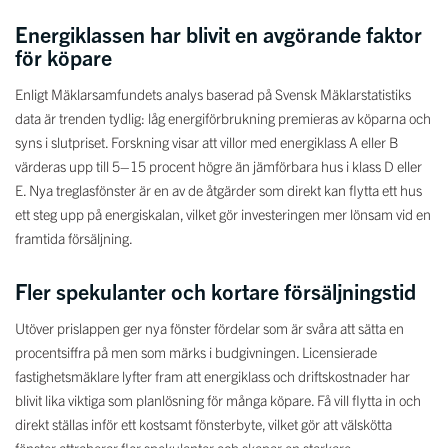
Energiklassen har blivit en avgörande faktor
för köpare
Enligt Mäklarsamfundets analys baserad på Svensk Mäklarstatistiks
data är trenden tydlig: låg energiförbrukning premieras av köparna och
syns i slutpriset. Forskning visar att villor med energiklass A eller B
värderas upp till 5–15 procent högre än jämförbara hus i klass D eller
E. Nya treglasfönster är en av de åtgärder som direkt kan flytta ett hus
ett steg upp på energiskalan, vilket gör investeringen mer lönsam vid en
framtida försäljning.
Fler spekulanter och kortare försäljningstid
Utöver prislappen ger nya fönster fördelar som är svåra att sätta en
procentsiffra på men som märks i budgivningen. Licensierade
fastighetsmäklare lyfter fram att energiklass och driftskostnader har
blivit lika viktiga som planlösning för många köpare. Få vill flytta in och
direkt ställas inför ett kostsamt fönsterbyte, vilket gör att välskötta