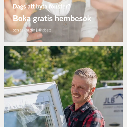
Dags att byta fönster?
Boka gratis hembesök
och säkra din julirabatt