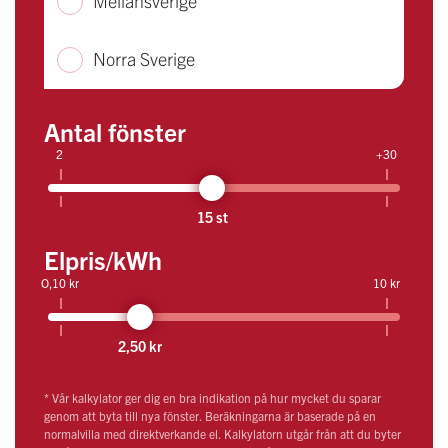
Mellansverige
Norra Sverige
Antal fönster
2
+30
15 st
Elpris/kWh
O,10 kr
10 kr
2,50 kr
* Vår kalkylator ger dig en bra indikation på hur mycket du sparar
genom att byta till nya fönster. Beräkningarna är baserade på en
normalvilla med direktverkande el. Kalkylatorn utgår från att du byter