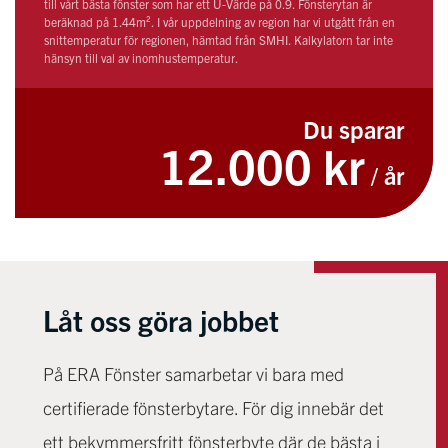
till vårt bästa fönster som har ett U-Värde på 0.9. Fönsterytan är
beräknad på 1.44m². I vår uppdelning av region har vi utgått från en
snittemperatur för regionen, hämtad från SMHI. Kalkylatorn tar inte
hänsyn till val av inomhustemperatur.
Du sparar
12.000 kr
/ år
Låt oss göra jobbet
På ERA Fönster samarbetar vi bara med
certifierade fönsterbytare. För dig innebär det
ett bekymmersfritt fönsterbyte där de bästa i