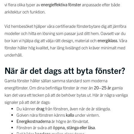
vi flera olika typer av
energieffektiva fönster
anpassade efter både
arkitektur och funktion.
Vid hembesöket hjälper våra certifierade fönsterbytare dig att jämföra
modeller och hitta en lösning som passar just ditt hem. Oavsett var du
bor kan vi hjälpa dig att välja rätt design, material och
energiklass
. Våra
fönster håller hög kvalitet, har lång livslängd och kräver minimalt med
underhåll.
När är det dags att byta fönster?
Gamla fönster håller sällan samma standard som moderna
energifönster. Om dina befintliga fönster är mer än
20–25 år
gamla
kan det vara ett tecken på att de behöver bytas ut. Här är några vanliga
signaler på att det är dags:
Du känner
drag
från fönstren, även när de är stängda.
Golven nära fönstren känns
kalla
under vintern.
Energikostnaderna
är högre än förväntat.
Fönstren är svåra att
öppna, stänga eller låsa
.
Det bildas
kondens
mellan glasrutorna.