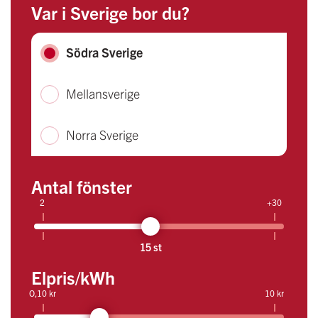
Var i Sverige bor du?
Södra Sverige
Mellansverige
Norra Sverige
Antal fönster
2
+30
15 st
Elpris/kWh
O,10 kr
10 kr