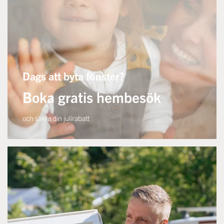
Dags att byta fönster?
Boka gratis hembesök
och säkra din julirabatt