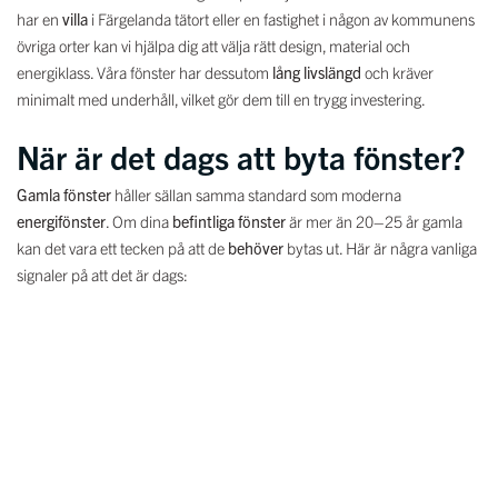
har en
villa
i Färgelanda tätort eller en fastighet i någon av kommunens
övriga orter kan vi hjälpa dig att välja rätt design, material och
energiklass. Våra fönster har dessutom
lång livslängd
och kräver
minimalt med underhåll, vilket gör dem till en trygg investering.
När är det dags att byta fönster?
Gamla fönster
håller sällan samma standard som moderna
energifönster
. Om dina
befintliga fönster
är mer än 20–25 år gamla
kan det vara ett tecken på att de
behöver
bytas ut. Här är några vanliga
signaler på att det är dags:
Du känner
drag från fönstren
, även när de är stängda
Golven nära fönstren känns
kalla under vintern
Energikostnaderna
är högre än förväntat
Fönstren är
svåra att öppna, stänga eller låsa
Det bildas
kondens mellan glasrutorna
Upplever du ett eller flera av dessa problem är det värt att låta en