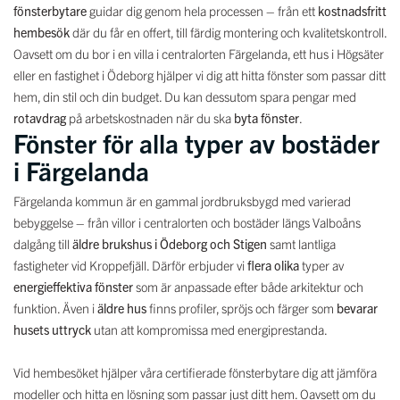
fönsterbytare
guidar dig genom hela processen – från ett
kostnadsfritt
hembesök
där du får en offert, till färdig montering och kvalitetskontroll.
Oavsett om du bor i en villa i centralorten Färgelanda, ett hus i Högsäter
eller en fastighet i Ödeborg hjälper vi dig att hitta fönster som passar ditt
hem, din stil och din budget. Du kan dessutom spara pengar med
rotavdrag
på arbetskostnaden när du ska
byta fönster
.
Fönster för alla typer av bostäder
i Färgelanda
Färgelanda kommun är en gammal jordbruksbygd med varierad
bebyggelse – från villor i centralorten och bostäder längs Valboåns
dalgång till
äldre brukshus i Ödeborg och Stigen
samt lantliga
fastigheter vid Kroppefjäll. Därför erbjuder vi
flera olika
typer av
energieffektiva fönster
som är anpassade efter både arkitektur och
funktion. Även i
äldre hus
finns profiler, spröjs och färger som
bevarar
husets uttryck
utan att kompromissa med energiprestanda.
Vid hembesöket hjälper våra certifierade fönsterbytare dig att jämföra
modeller och hitta en lösning som passar just ditt hem. Oavsett om du