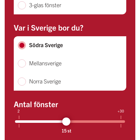
3-glas fönster
Var i Sverige bor du?
Södra Sverige
Mellansverige
Norra Sverige
Antal fönster
2
+30
15 st