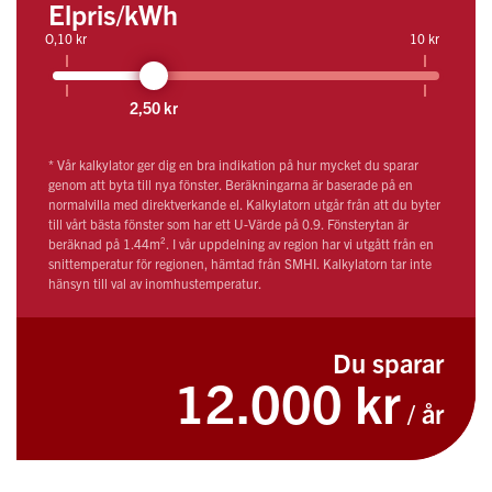
Elpris/kWh
O,10 kr
10 kr
2,50 kr
* Vår kalkylator ger dig en bra indikation på hur mycket du sparar
genom att byta till nya fönster. Beräkningarna är baserade på en
normalvilla med direktverkande el. Kalkylatorn utgår från att du byter
till vårt bästa fönster som har ett U-Värde på 0.9. Fönsterytan är
beräknad på 1.44m². I vår uppdelning av region har vi utgått från en
snittemperatur för regionen, hämtad från SMHI. Kalkylatorn tar inte
hänsyn till val av inomhustemperatur.
Du sparar
12.000 kr
/ år