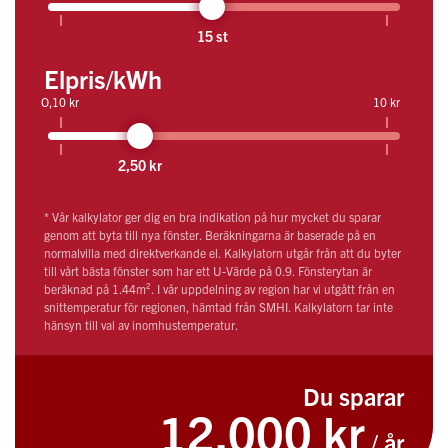
15 st
Elpris/kWh
O,10 kr
10 kr
2,50 kr
* Vår kalkylator ger dig en bra indikation på hur mycket du sparar
genom att byta till nya fönster. Beräkningarna är baserade på en
normalvilla med direktverkande el. Kalkylatorn utgår från att du byter
till vårt bästa fönster som har ett U-Värde på 0.9. Fönsterytan är
beräknad på 1.44m². I vår uppdelning av region har vi utgått från en
snittemperatur för regionen, hämtad från SMHI. Kalkylatorn tar inte
hänsyn till val av inomhustemperatur.
Du sparar
12.000 kr
/ år