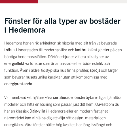
Fönster för alla typer av bostäder
i Hedemora
Hedemora har en rik arkitektonisk historia med allt från välbevarade
trähus
i innerstaden till moderna villor och
lantbruksfastigheter
på den
bördiga hedemoraslätten. Därför erbjuder vi flera olika typer av
energieffektiva fönster
som är anpassade efter både estetik och
funktion. Även i äldre, tidstypiska hus finns profiler,
spröjs
och färger
som bevarar husets unika karaktär utan att kompromissa med
energiprestanda
.
Vid
hembesöket
hjälper våra
certifierade fönsterbytare
dig att jämföra
modeller och hitta en lösning som passar just ditt hem. Oavsett om du
har en klassisk
Dala-villa
i Hedemora eller en modern fastighet i
närområdet kan vi hjälpa dig att välja rätt design, material och
energiklass
. Våra fönster håller hög kvalitet, har lång livslängd och