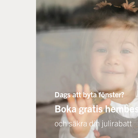
Dags att byta fönster?
Boka gratis hembe
och säkra din julirabatt