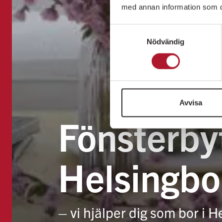
med annan information som du 
Samtyckesval
Nödvändig
Avvisa
Fönsterbyt
Helsingbo
– vi hjälper dig som bor i 