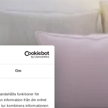
Om
andahålla funktioner för
n information från din enhet
 tur kombinera informationen