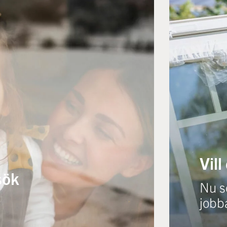
Vill
sök
Nu sö
jobb