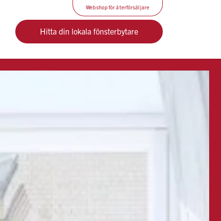
Webshop för återförsäljare
Hitta din lokala fönsterbytare