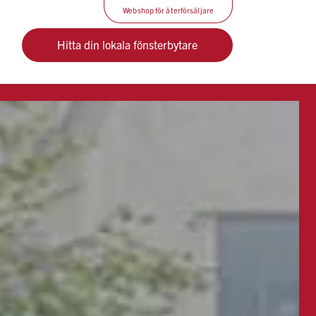
Webshop för återförsäljare
Hitta din lokala fönsterbytare