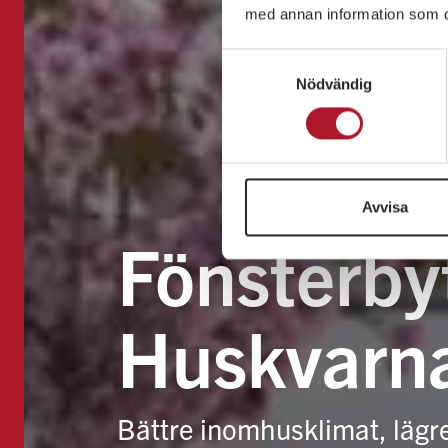
med annan information som du 
Samtyckesval
Nödvändig
Avvisa
Fönsterbyt
Huskvarn
Bättre inomhusklimat, lägr