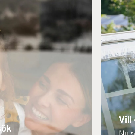
Vill
sök
Nu sö