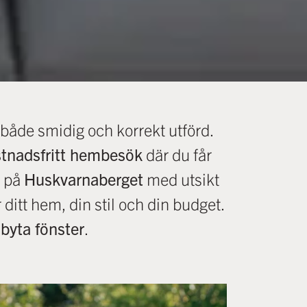
ir både smidig och korrekt utförd.
tnadsfritt hembesök
där du får
a på
Huskvarnaberget
med utsikt
ditt hem, din stil och din budget.
a
byta fönster
.