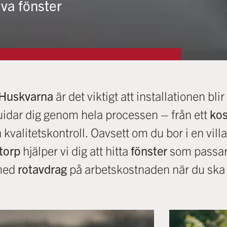
tiva fönster
 Huskvarna
är det viktigt att installationen bl
idar dig genom hela processen – från ett
kos
h kvalitetskontroll. Oavsett om du bor i en vill
torp
hjälper vi dig att hitta
fönster
som passar 
 med
rotavdrag
på arbetskostnaden när du sk