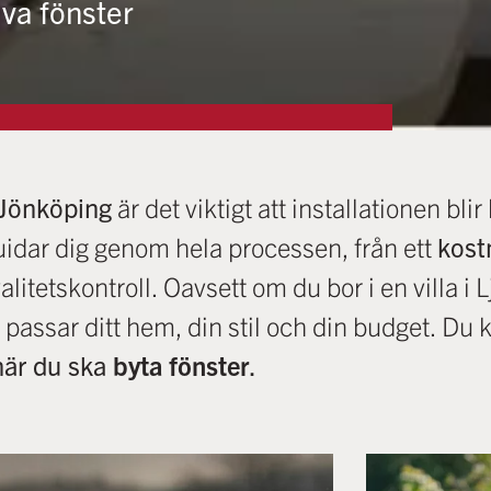
tiva fönster
 Jönköping
är det viktigt att installationen bl
idar dig genom hela processen, från ett
kost
valitetskontroll. Oavsett om du bor i en villa i
som passar ditt hem, din stil och din budget.
när du ska
byta fönster
.