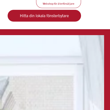
Webshop för återförsäljare
Hitta din lokala fönsterbytare