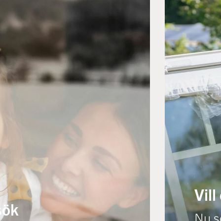
Vill
sök
Nu sö