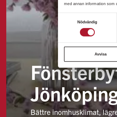
med annan information som du 
Samtyckesval
Nödvändig
Avvisa
Fönsterbyt
Jönköpin
Bättre inomhusklimat, lägr