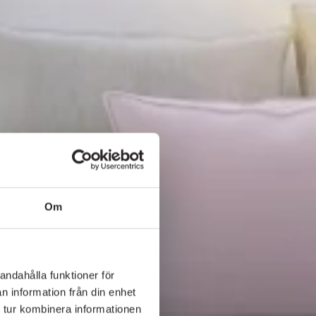
Om
andahålla funktioner för
n information från din enhet
 tur kombinera informationen