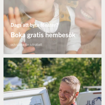
Dags att byta fönster?
Boka gratis hembesök
och säkra din julirabatt