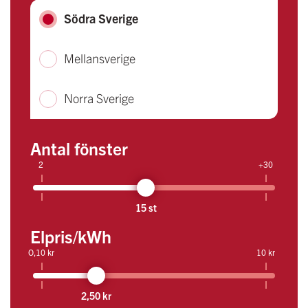
Södra Sverige
Mellansverige
Norra Sverige
Antal fönster
2
+30
15 st
Elpris/kWh
O,10 kr
10 kr
2,50 kr