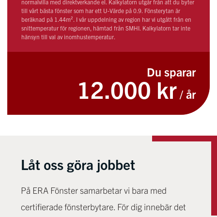
normalvilla med direktverkande el. Kalkylatorn utgår från att du byter
till vårt bästa fönster som har ett U-Värde på 0.9. Fönsterytan är
beräknad på 1.44m². I vår uppdelning av region har vi utgått från en
snittemperatur för regionen, hämtad från SMHI. Kalkylatorn tar inte
hänsyn till val av inomhustemperatur.
Du sparar
12.000 kr
/ år
Låt oss göra jobbet
På ERA Fönster samarbetar vi bara med
certifierade fönsterbytare. För dig innebär det