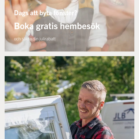
Dags att byta fönster?
Boka gratis hembesök
och säkra din julirabatt