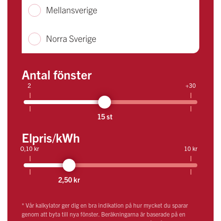
Mellansverige
Norra Sverige
Antal fönster
2
+30
15 st
Elpris/kWh
O,10 kr
10 kr
2,50 kr
* Vår kalkylator ger dig en bra indikation på hur mycket du sparar
genom att byta till nya fönster. Beräkningarna är baserade på en