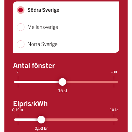
Södra Sverige
Mellansverige
Norra Sverige
Antal fönster
2
+30
15 st
Elpris/kWh
O,10 kr
10 kr
2,50 kr