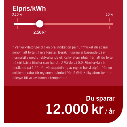
Elpris/kWh
O,10 kr
10 kr
2,50 kr
* Vår kalkylator ger dig en bra indikation på hur mycket du sparar
genom att byta till nya fönster. Beräkningarna är baserade på en
normalvilla med direktverkande el. Kalkylatorn utgår från att du byter
till vårt bästa fönster som har ett U-Värde på 0.9. Fönsterytan är
beräknad på 1.44m². I vår uppdelning av region har vi utgått från en
snittemperatur för regionen, hämtad från SMHI. Kalkylatorn tar inte
hänsyn till val av inomhustemperatur.
Du sparar
12.000 kr
/ år