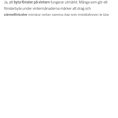
Ja, att
byta fönster på vintern
fungerar utmärkt. Många som gör ett
fönsterbyte under vintermånaderna märker att drag och
värmeförluster
minskar redan samma dag som installationen är klar.
Våra certifierade fönsterbytare i Värnamo arbetar året runt och har
lång erfarenhet av montering i det lokala klimatet där kalla
småländska
vintrar
ställer höga krav på isolering. Ett enskilt fönster tar i snitt cirka
två timmar att byta, inklusive
infästning
,
drevning
och återställande av
kringmiljön – du är alltså utan fönster en relativt kort stund.
“Att byta fönster under vintertid är inga problem. Våra certifierade
fönsterbytare planerar arbetet noggrant och genomför bytet snabbt
och effektivt. Du är vanligtvis utan fönster en relativt kort stund,
vilket gör att inomhustemperaturen påverkas väldigt lite.”
– Martin
Möllborn, VD ERA Fönster
Minska värmekostnader med nya
fönster
Genom att byta till energieffektiva fönster kan du spara energi och få en