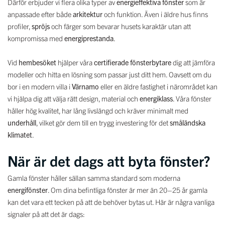
Därför erbjuder vi flera olika typer av
energieffektiva fönster
som är
anpassade efter både
arkitektur
och funktion. Även i äldre hus finns
profiler,
spröjs
och färger som bevarar husets karaktär utan att
kompromissa med
energiprestanda
.
Vid
hembesöket
hjälper våra
certifierade fönsterbytare
dig att jämföra
modeller och hitta en lösning som passar just ditt hem. Oavsett om du
bor i en modern villa i
Värnamo
eller en äldre fastighet i närområdet kan
vi hjälpa dig att välja rätt design, material och
energiklass
. Våra fönster
håller hög kvalitet, har lång livslängd och kräver minimalt med
underhåll
, vilket gör dem till en trygg investering för det
småländska
klimatet
.
När är det dags att byta fönster?
Gamla fönster håller sällan samma standard som moderna
energifönster
. Om dina befintliga fönster är mer än 20–25 år gamla
kan det vara ett tecken på att de behöver bytas ut. Här är några vanliga
signaler på att det är dags: