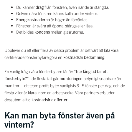
Du känner
drag
från fönstren, även när de är stängda.
Golven nära fönstren känns kalla under vintern.
Energikostnaderna
är högre än förväntat.
Fönstren är svåra att öppna, stänga eller låsa.
Det bildas
kondens
mellan glasrutorna.
Upplever du ett eller flera av dessa problem är det värt att låta våra
certifierade fönsterbytare göra en
kostnadsfri bedömning
.
En vanlig fråga våra fönsterbytare får är: “
hur lång tid tar ett
fönsterbyte?
” I de flesta fall går
monteringen
betydligt snabbare än
man tror – ett team proffs byter vanligtvis 3–5 fönster per dag, och de
flesta villor är klara inom en arbetsvecka. Våra partners erbjuder
dessutom alltid
kostnadsfria offerter
.
Kan man byta fönster även på
vintern?