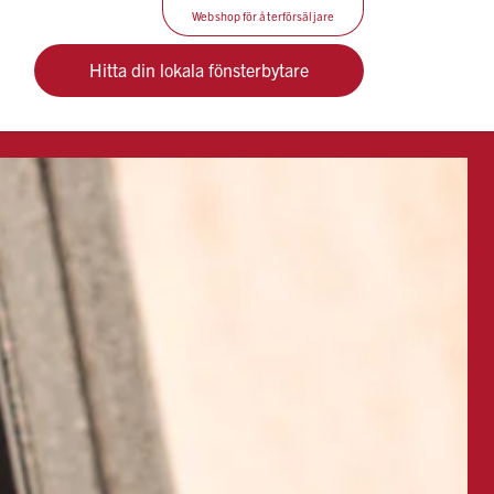
Webshop för återförsäljare
Hitta din lokala fönsterbytare