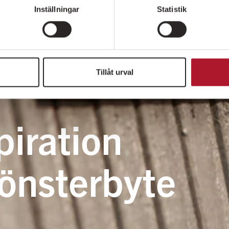
Inställningar
Statistik
Tillåt urval
piration
 fönsterbyte