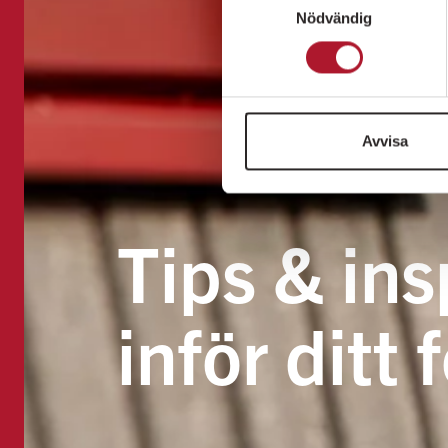
Nödvändig
Avvisa
Tips & ins
inför ditt